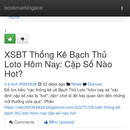
Home
bookmarkingace
Togg
navi
Home
1
XSBT Thống Kê Bạch Thủ
Loto Hôm Nay: Cặp Số Nào
Hot?
x-s-bch-th955528
32 days ago
News
Discuss
Để tìm hiểu "các thống kê về Bạch Thủ Loto "hôm nay và "xác
định cặp số nào là "hot", dân" chơi lô đề hay quan tâm đến những
mở thưởng vừa qua". Phân
https://xsbchth364829.blogsmine.com/42275726/xsbt-thống-kê-
bạch-thủ-loto-hôm-nay-cặp-số-nào-hot
Comments
Who Upvoted