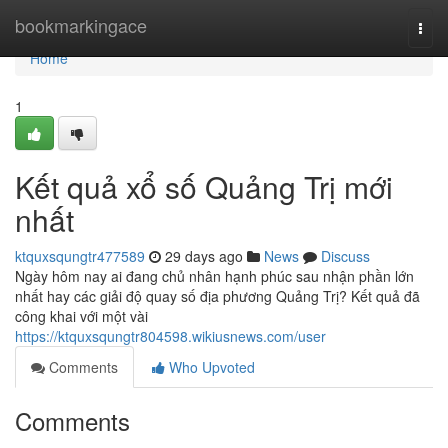
Home
bookmarkingace
Togg
navi
Home
1
Kết quả xổ số Quảng Trị mới
nhất
ktquxsqungtr477589
29 days ago
News
Discuss
Ngày hôm nay ai đang chủ nhân hạnh phúc sau nhận phần lớn
nhất hay các giải độ quay số địa phương Quảng Trị? Kết quả đã
công khai với một vài
https://ktquxsqungtr804598.wikiusnews.com/user
Comments
Who Upvoted
Comments