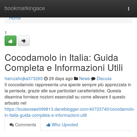
Home
bookmarkingace
Togg
navi
Home
1
Cocodamolo in Italia: Guida
Completa e Informazioni Utili
hamzahojka373265
29 days ago
News
Discuss
Il coccodamolo rappresenta una specie sempre più apprezzata in
la penisola, grazie alle sue particolari caratteristiche. Questa
disamina fornisce nozioni essenziali su come allevare il questo
arbusto nel
https://louisexswx099813.daneblogger.com/40723740/cocodamolo-
in-italia-guida-completa-e-informazioni-utili
Comments
Who Upvoted