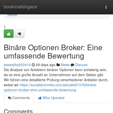
Home
bookmarkingace
Togg
navi
Home
1
Binäre Optionen Broker: Eine
umfassende Bewertung
jessealhy920414
29 days ago
News
Discuss
Die Analyse von Anbietern binärer Optionen kann schwierig sein,
da es eine große Anzahl an Unternehmen auf dem Sektor gibt.
Wir führen eine detaillierte Prüfung verschiedener Anbieter durch,
wobei wir
https://socialdummies.com/story6697378/binäre-
optionen-broker-eine-umfassende-bewertung
Comments
Who Upvoted
Comments