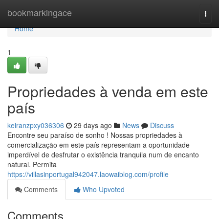
Home
bookmarkingace
Togg
navi
Home
1
Propriedades à venda em este
país
keiranzpxy036306
29 days ago
News
Discuss
Encontre seu paraíso de sonho ! Nossas propriedades à
comercialização em este país representam a oportunidade
imperdível de desfrutar o existência tranquila num de encanto
natural. Permita
https://villasinportugal942047.laowaiblog.com/profile
Comments
Who Upvoted
Comments