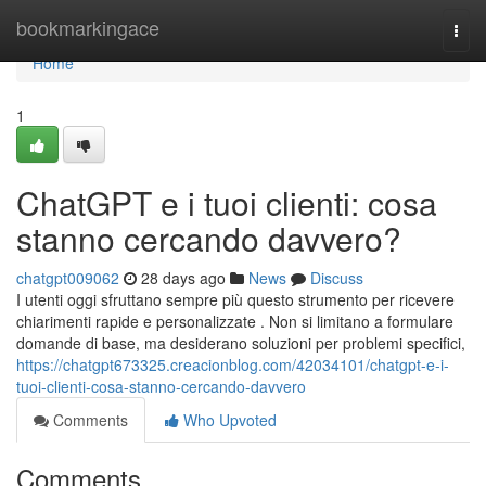
Home
bookmarkingace
Togg
navi
Home
1
ChatGPT e i tuoi clienti: cosa
stanno cercando davvero?
chatgpt009062
28 days ago
News
Discuss
I utenti oggi sfruttano sempre più questo strumento per ricevere
chiarimenti rapide e personalizzate . Non si limitano a formulare
domande di base, ma desiderano soluzioni per problemi specifici,
https://chatgpt673325.creacionblog.com/42034101/chatgpt-e-i-
tuoi-clienti-cosa-stanno-cercando-davvero
Comments
Who Upvoted
Comments