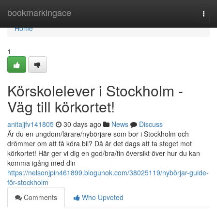
Home
bookmarkingace
Togg
navi
Home
1
Körskolelever i Stockholm -
Väg till körkortet!
anitajjfv141805
30 days ago
News
Discuss
Är du en ungdom/lärare/nybörjare som bor i Stockholm och
drömmer om att få köra bil? Då är det dags att ta steget mot
körkortet! Här ger vi dig en god/bra/fin översikt över hur du kan
komma igång med din
https://nelsonjpin461899.blogunok.com/38025119/nybörjar-guide-
för-stockholm
Comments
Who Upvoted