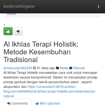
Home
bookmarkingace
Togg
navi
Home
1
Al Ikhlas Terapi Holistik:
Metode Kesembuhan
Tradisional
amaanxyqn942345
31 days ago
News
Discuss
Al Ikhlas Terapi Holistik menawarkan cara unik untuk mencapai
kesehatan secara komprehensif. Sistem ini menyatukan prinsip-
prinsip spiritual dengan teknik penyembuhan alami , seperti
akupunktur dan
https://umareckv216678.ambien-
blog.com/48999502/al-ikhlas-terapi-holistik-cara-kesembuhan-
natural
Comments
Who Upvoted