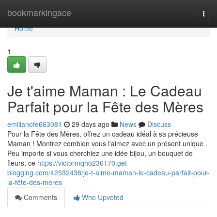
Home
bookmarkingace
Togg
navi
Home
1
Je t'aime Maman : Le Cadeau
Parfait pour la Fête des Mères
emilianofe663081
29 days ago
News
Discuss
Pour la Fête des Mères, offrez un cadeau idéal à sa précieuse
Maman ! Montrez combien vous l'aimez avec un présent unique .
Peu importe si vous cherchiez une idée bijou, un bouquet de
fleurs, ce
https://victormqho236170.get-
blogging.com/42532438/je-t-aime-maman-le-cadeau-parfait-pour-
la-fête-des-mères
Comments
Who Upvoted