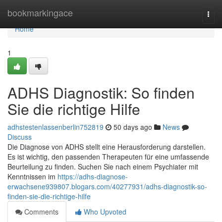
Home
bookmarkingace
Togg
navi
Home
1
ADHS Diagnostik: So finden
Sie die richtige Hilfe
adhstestenlassenberlin752819
50 days ago
News
Discuss
Die Diagnose von ADHS stellt eine Herausforderung darstellen.
Es ist wichtig, den passenden Therapeuten für eine umfassende
Beurteilung zu finden. Suchen Sie nach einem Psychiater mit
Kenntnissen im
https://adhs-diagnose-
erwachsene939807.blogars.com/40277931/adhs-diagnostik-so-
finden-sie-die-richtige-hilfe
Comments
Who Upvoted