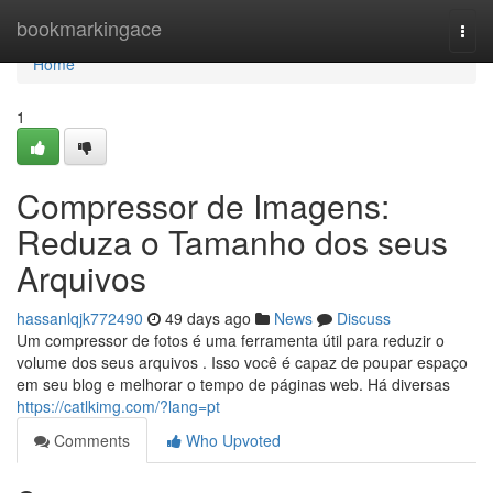
Home
bookmarkingace
Togg
navi
Home
1
Compressor de Imagens:
Reduza o Tamanho dos seus
Arquivos
hassanlqjk772490
49 days ago
News
Discuss
Um compressor de fotos é uma ferramenta útil para reduzir o
volume dos seus arquivos . Isso você é capaz de poupar espaço
em seu blog e melhorar o tempo de páginas web. Há diversas
https://catlkimg.com/?lang=pt
Comments
Who Upvoted