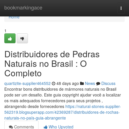
Home
bookmarkingace
Togg
navi
Home
1
Distribuidores de Pedras
Naturais no Brasil : O
Completo
quartizite-supplier464552
48 days ago
News
Discuss
Encontrar bons distribuidores de mármores naturais no Brasil
pode ser um desafio. Este guia copyright ajudar você a localizar
os mais adequados fornecedores para seus projetos ,
abrangendo desde fornecedores
https://natural-stones-supplier-
562319.blogsuperapp.com/42369287/distribuidores-de-rochas-
naturais-no-país-guia-abrangente
Comments
Who Upvoted