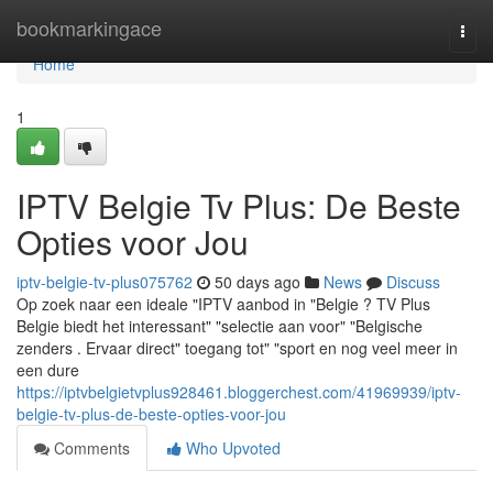
Home
bookmarkingace
Togg
navi
Home
1
IPTV Belgie Tv Plus: De Beste
Opties voor Jou
iptv-belgie-tv-plus075762
50 days ago
News
Discuss
Op zoek naar een ideale "IPTV aanbod in "Belgie ? TV Plus
Belgie biedt het interessant" "selectie aan voor" "Belgische
zenders . Ervaar direct" toegang tot" "sport en nog veel meer in
een dure
https://iptvbelgietvplus928461.bloggerchest.com/41969939/iptv-
belgie-tv-plus-de-beste-opties-voor-jou
Comments
Who Upvoted