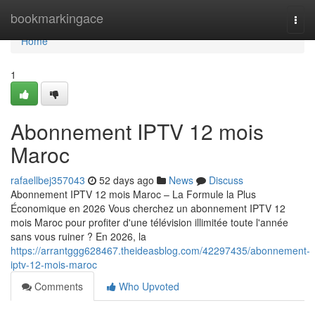
Home
bookmarkingace
Togg
navi
Home
1
Abonnement IPTV 12 mois
Maroc
rafaellbej357043
52 days ago
News
Discuss
Abonnement IPTV 12 mois Maroc – La Formule la Plus
Économique en 2026 Vous cherchez un abonnement IPTV 12
mois Maroc pour profiter d'une télévision illimitée toute l'année
sans vous ruiner ? En 2026, la
https://arrantggg628467.theideasblog.com/42297435/abonnement-
iptv-12-mois-maroc
Comments
Who Upvoted