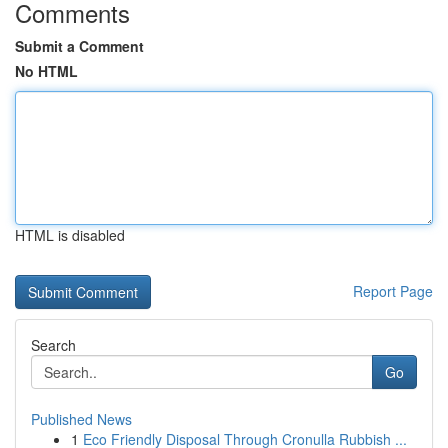
Comments
Submit a Comment
No HTML
HTML is disabled
Report Page
Search
Go
Published News
1
Eco Friendly Disposal Through Cronulla Rubbish ...