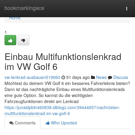
Home
bookmarkingace
Togg
navi
Home
1
Einbau Multifunktionslenkrad
im VW Golf 6
vw-lenkrad-ausbauen519060
51 days ago
News
Discuss
Möchtest du deinem VW Golf 6 ein besseres Fahrerlebnis bieten?
Dann ist das nachträgliche Einbau eines Multifunktionslenkrads
eine gute Option. So kannst du die wichtigsten
Fahrzeugfunktionen direkt am Lenkrad
https://junaidpbln460838.idblogz.com/39444657/nachrüsten-
multifunktionslenkrad-im-vw-golf-6
Comments
Who Upvoted