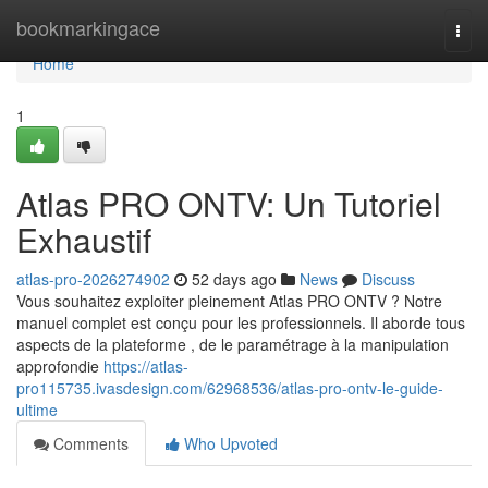
Home
bookmarkingace
Togg
navi
Home
1
Atlas PRO ONTV: Un Tutoriel
Exhaustif
atlas-pro-2026274902
52 days ago
News
Discuss
Vous souhaitez exploiter pleinement Atlas PRO ONTV ? Notre
manuel complet est conçu pour les professionnels. Il aborde tous
aspects de la plateforme , de le paramétrage à la manipulation
approfondie
https://atlas-
pro115735.ivasdesign.com/62968536/atlas-pro-ontv-le-guide-
ultime
Comments
Who Upvoted