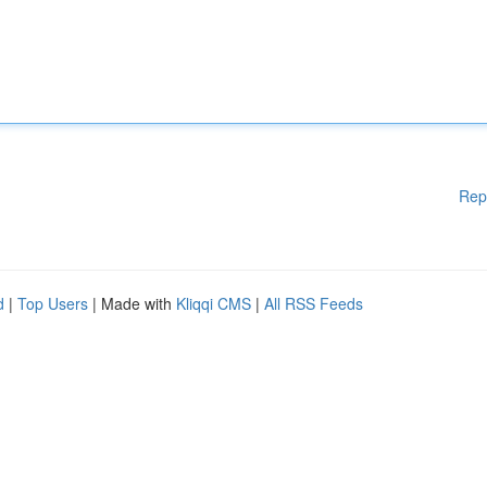
Rep
d
|
Top Users
| Made with
Kliqqi CMS
|
All RSS Feeds