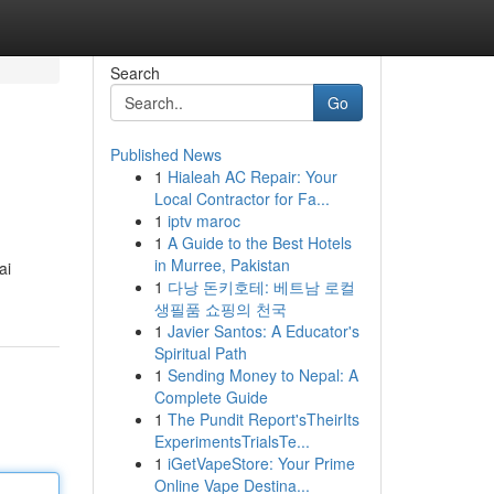
Search
Go
Published News
1
Hialeah AC Repair: Your
Local Contractor for Fa...
1
iptv maroc
1
A Guide to the Best Hotels
in Murree, Pakistan
ai
1
다낭 돈키호테: 베트남 로컬
생필품 쇼핑의 천국
1
Javier Santos: A Educator's
Spiritual Path
1
Sending Money to Nepal: A
Complete Guide
1
The Pundit Report'sTheirIts
ExperimentsTrialsTe...
1
iGetVapeStore: Your Prime
Online Vape Destina...