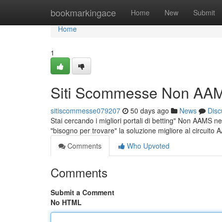
Home
bookmarkingace
Home
New
Submit
Home
1
Siti Scommesse Non AAM
sitiscommesse079207
50 days ago
News
Disc
Stai cercando i migliori portali di betting" Non AAMS nel
"bisogno per trovare" la soluzione migliore al circuito
Comments
Who Upvoted
Comments
Submit a Comment
No HTML