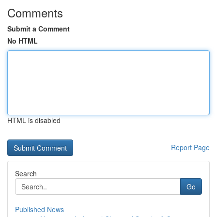
Comments
Submit a Comment
No HTML
HTML is disabled
Report Page
Search
Go
Published News