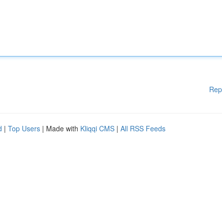
Rep
d
|
Top Users
| Made with
Kliqqi CMS
|
All RSS Feeds