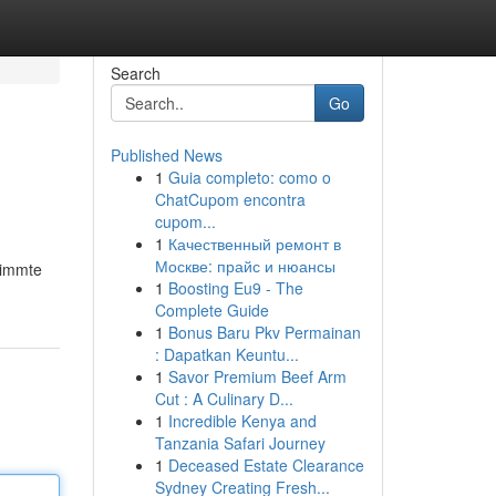
Search
Go
Published News
1
Guia completo: como o
ChatCupom encontra
cupom...
1
Качественный ремонт в
Москве: прайс и нюансы
timmte
1
Boosting Eu9 - The
Complete Guide
1
Bonus Baru Pkv Permainan
: Dapatkan Keuntu...
1
Savor Premium Beef Arm
Cut : A Culinary D...
1
Incredible Kenya and
Tanzania Safari Journey
1
Deceased Estate Clearance
Sydney Creating Fresh...