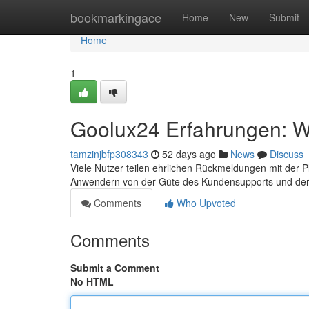
Home
bookmarkingace
Home
New
Submit
Home
1
Goolux24 Erfahrungen: Wa
tamzinjbfp308343
52 days ago
News
Discuss
Viele Nutzer teilen ehrlichen Rückmeldungen mit der 
Anwendern von der Güte des Kundensupports und der
Comments
Who Upvoted
Comments
Submit a Comment
No HTML