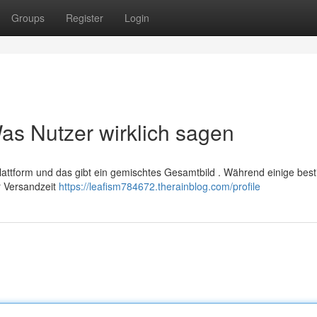
Groups
Register
Login
s Nutzer wirklich sagen
Plattform und das gibt ein gemischtes Gesamtbild . Während einige bes
 Versandzeit
https://leafism784672.therainblog.com/profile