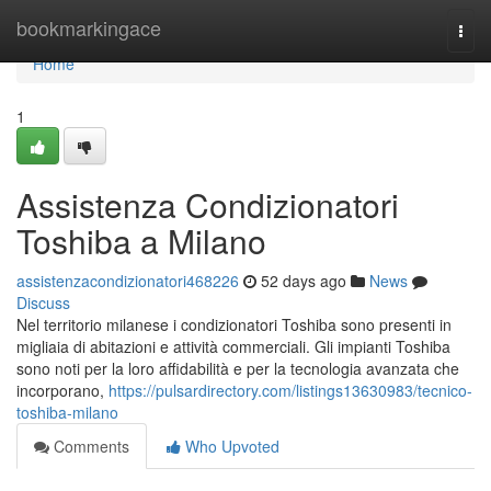
Home
bookmarkingace
Togg
navi
Home
1
Assistenza Condizionatori
Toshiba a Milano
assistenzacondizionatori468226
52 days ago
News
Discuss
Nel territorio milanese i condizionatori Toshiba sono presenti in
migliaia di abitazioni e attività commerciali. Gli impianti Toshiba
sono noti per la loro affidabilità e per la tecnologia avanzata che
incorporano,
https://pulsardirectory.com/listings13630983/tecnico-
toshiba-milano
Comments
Who Upvoted