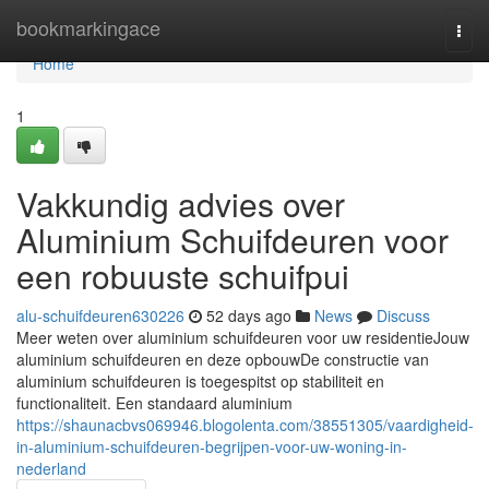
Home
bookmarkingace
Togg
navi
Home
1
Vakkundig advies over
Aluminium Schuifdeuren voor
een robuuste schuifpui
alu-schuifdeuren630226
52 days ago
News
Discuss
Meer weten over aluminium schuifdeuren voor uw residentieJouw
aluminium schuifdeuren en deze opbouwDe constructie van
aluminium schuifdeuren is toegespitst op stabiliteit en
functionaliteit. Een standaard aluminium
https://shaunacbvs069946.blogolenta.com/38551305/vaardigheid-
in-aluminium-schuifdeuren-begrijpen-voor-uw-woning-in-
nederland