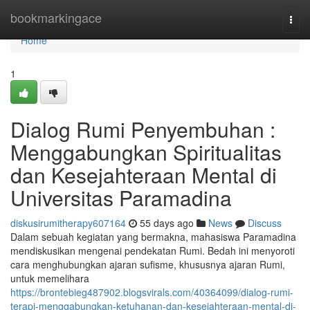
Home
bookmarkingace
Togg
navi
Home
1
Dialog Rumi Penyembuhan :
Menggabungkan Spiritualitas
dan Kesejahteraan Mental di
Universitas Paramadina
diskusirumitherapy607164
55 days ago
News
Discuss
Dalam sebuah kegiatan yang bermakna, mahasiswa Paramadina
mendiskusikan mengenai pendekatan Rumi. Bedah ini menyoroti
cara menghubungkan ajaran sufisme, khususnya ajaran Rumi,
untuk memelihara
https://brontebieg487902.blogsvirals.com/40364099/dialog-rumi-
terapi-menggabungkan-ketuhanan-dan-kesejahteraan-mental-di-