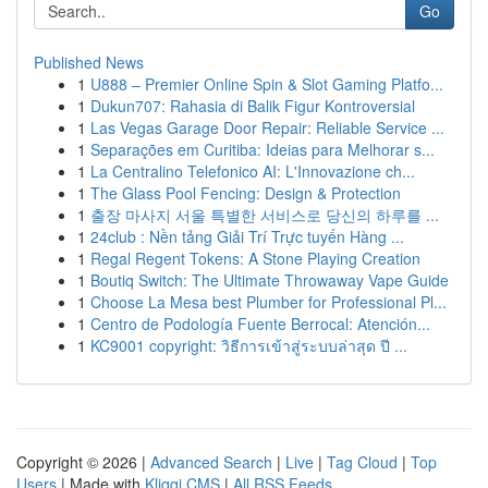
Go
Published News
1
U888 – Premier Online Spin & Slot Gaming Platfo...
1
Dukun707: Rahasia di Balik Figur Kontroversial
1
Las Vegas Garage Door Repair: Reliable Service ...
1
Separações em Curitiba: Ideias para Melhorar s...
1
La Centralino Telefonico AI: L'Innovazione ch...
1
The Glass Pool Fencing: Design & Protection
1
출장 마사지 서울 특별한 서비스로 당신의 하루를 ...
1
24club : Nền tảng Giải Trí Trực tuyến Hàng ...
1
Regal Regent Tokens: A Stone Playing Creation
1
Boutiq Switch: The Ultimate Throwaway Vape Guide
1
Choose La Mesa best Plumber for Professional Pl...
1
Centro de Podología Fuente Berrocal: Atención...
1
KC9001 copyright: วิธีการเข้าสู่ระบบล่าสุด ปี ...
Copyright © 2026 |
Advanced Search
|
Live
|
Tag Cloud
|
Top
Users
| Made with
Kliqqi CMS
|
All RSS Feeds