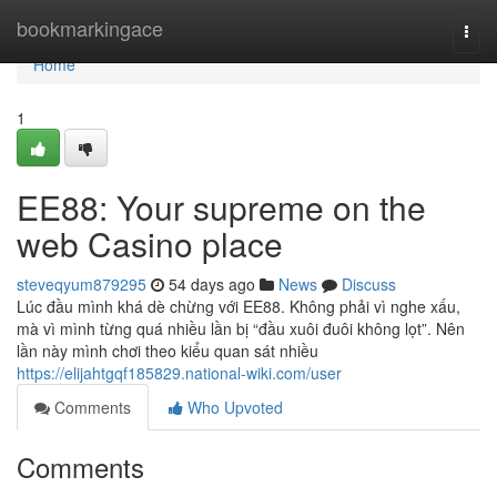
Home
bookmarkingace
Togg
navi
Home
1
EE88: Your supreme on the
web Casino place
steveqyum879295
54 days ago
News
Discuss
Lúc đầu mình khá dè chừng với EE88. Không phải vì nghe xấu,
mà vì mình từng quá nhiều lần bị “đầu xuôi đuôi không lọt”. Nên
lần này mình chơi theo kiểu quan sát nhiều
https://elijahtgqf185829.national-wiki.com/user
Comments
Who Upvoted
Comments