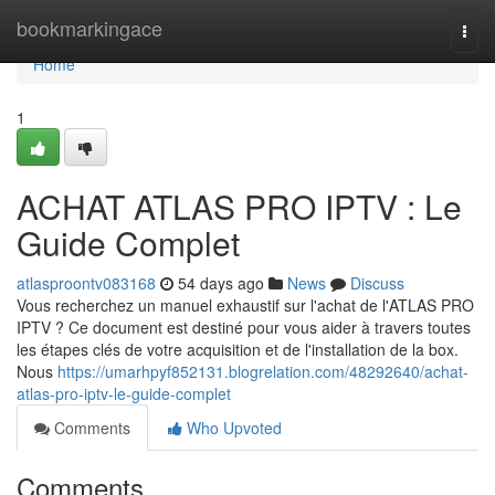
Home
bookmarkingace
Togg
navi
Home
1
ACHAT ATLAS PRO IPTV : Le
Guide Complet
atlasproontv083168
54 days ago
News
Discuss
Vous recherchez un manuel exhaustif sur l'achat de l'ATLAS PRO
IPTV ? Ce document est destiné pour vous aider à travers toutes
les étapes clés de votre acquisition et de l'installation de la box.
Nous
https://umarhpyf852131.blogrelation.com/48292640/achat-
atlas-pro-iptv-le-guide-complet
Comments
Who Upvoted
Comments