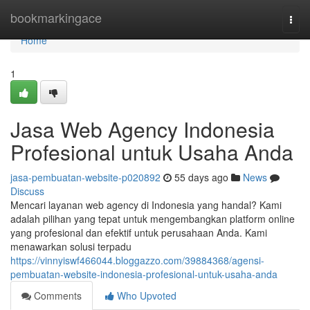
Home
bookmarkingace
Togg
navi
Home
1
Jasa Web Agency Indonesia
Profesional untuk Usaha Anda
jasa-pembuatan-website-p020892
55 days ago
News
Discuss
Mencari layanan web agency di Indonesia yang handal? Kami
adalah pilihan yang tepat untuk mengembangkan platform online
yang profesional dan efektif untuk perusahaan Anda. Kami
menawarkan solusi terpadu
https://vinnyiswf466044.bloggazzo.com/39884368/agensi-
pembuatan-website-indonesia-profesional-untuk-usaha-anda
Comments
Who Upvoted