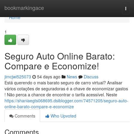
Home
bookmarkingace
Togg
navi
Home
1
Seguro Auto Online Barato:
Compare e Economize!
jimcjwi525073
54 days ago
News
Discuss
Está querendo o mais barato seguro de carro virtual? Analisar
vários cotações de seguradoras é a chave de economizar gastos
! Não perca a chance de encontrar o tarifa acessível. Neste
https://shaniaegts068695.dsiblogger.com/74571205/seguro-auto-
online-barato-compare-e-economize
Comments
Who Upvoted
Comments