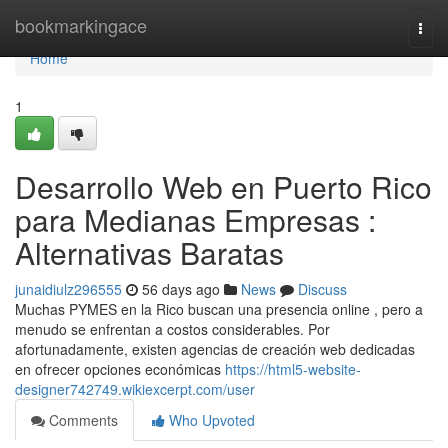
Home
bookmarkingace
Togg
navi
Home
1
Desarrollo Web en Puerto Rico
para Medianas Empresas :
Alternativas Baratas
junaidiulz296555
56 days ago
News
Discuss
Muchas PYMES en la Rico buscan una presencia online , pero a
menudo se enfrentan a costos considerables. Por
afortunadamente, existen agencias de creación web dedicadas
en ofrecer opciones económicas
https://html5-website-
designer742749.wikiexcerpt.com/user
Comments
Who Upvoted