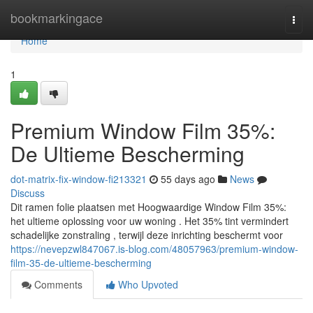
Home
bookmarkingace
Togg
navi
Home
1
Premium Window Film 35%:
De Ultieme Bescherming
dot-matrix-fix-window-fi213321
55 days ago
News
Discuss
Dit ramen folie plaatsen met Hoogwaardige Window Film 35%:
het ultieme oplossing voor uw woning . Het 35% tint vermindert
schadelijke zonstraling , terwijl deze inrichting beschermt voor
https://nevepzwl847067.is-blog.com/48057963/premium-window-
film-35-de-ultieme-bescherming
Comments
Who Upvoted