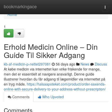
Home
bookmarkingace
Togg
navi
Home
1
Erhold Medicin Online – Din
Guide Til Sikker Adgang
kb-af-medicin-p-nettet297081
56 days ago
News
Discuss
At købe medicin via internettet kan virke friskende for mange,
men det er essentielt at navigere ansvarligt. Denne guide
illustrerer hvordan du får adgang til lægemidler via internettet på
en tryg måde.
https://halsaapoteket.com/product/order-saxenda-
online-with-secure-delivery-to-your-address-without-prescription/
Comments
Who Upvoted
Comments