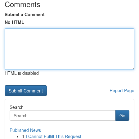
Comments
Submit a Comment
No HTML
HTML is disabled
Report Page
Search
Go
Published News
1
I Cannot Fulfill This Request