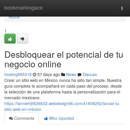
Home
bookmarkingace
Togg
navi
Home
1
Desbloquear el potencial de tu
negocio online
hosting895318
57 days ago
News
Discuss
Crear un sitio web en México nunca ha sido tan simple. Nuestra
guía completa te acompañará en cada paso del proceso, desde
la selección de una plataforma hasta la personalización para el
mercado mexicano.
https://fanniehjtf626632.webdesign96.com/41608292/lanzar-tu-
sitio-web-en-méxico
Comments
Who Upvoted