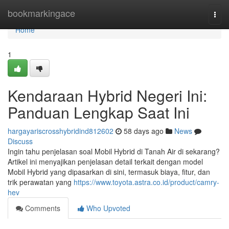
Home
bookmarkingace
Togg
navi
Home
1
Kendaraan Hybrid Negeri Ini:
Panduan Lengkap Saat Ini
hargayariscrosshybridind812602
58 days ago
News
Discuss
Ingin tahu penjelasan soal Mobil Hybrid di Tanah Air di sekarang?
Artikel ini menyajikan penjelasan detail terkait dengan model
Mobil Hybrid yang dipasarkan di sini, termasuk biaya, fitur, dan
trik perawatan yang
https://www.toyota.astra.co.id/product/camry-
hev
Comments
Who Upvoted