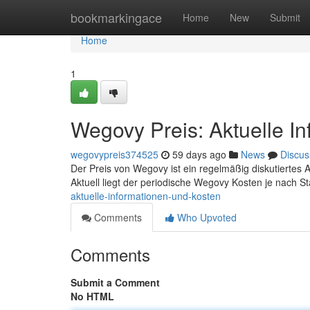
Home
bookmarkingace
Home
New
Submit
Home
1
Wegovy Preis: Aktuelle I
wegovypreis374525
59 days ago
News
Discus
Der Preis von Wegovy ist ein regelmäßig diskutiertes An
Aktuell liegt der periodische Wegovy Kosten je nach S
aktuelle-informationen-und-kosten
Comments
Who Upvoted
Comments
Submit a Comment
No HTML