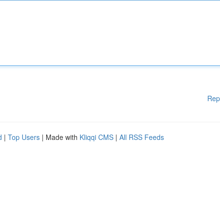
Rep
d
|
Top Users
| Made with
Kliqqi CMS
|
All RSS Feeds