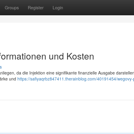
Groups
Register
Login
nformationen und Kosten
s
liegen, da die Injektion eine signifikante finanzielle Ausgabe darstelle
tärke und
https://safiyaqrbz847411.therainblog.com/40191454/wegovy-p