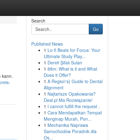
Search
Go
Published News
1
Lo-fi Beats for Focus: Your
Ultimate Study Play...
1
Dereli Şifalı Suları
1
88m: What is it and What
Does it Offer?
n kann.
1
A Region's} Guide to Dental
reis-
Alignment
1
Najtańsze Opakowania?
Deal.pl Ma Rozwiązanie!
1
I cannot fulfill the request .
1
Cara Mendapatkan Tempat
Menginap Murah, Pon...
1
Mechanika Naprawa
Samochodów Poradnik dla
Os...