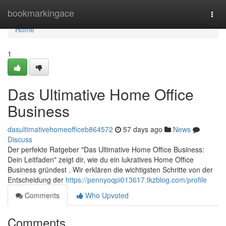
Home
bookmarkingace
Togg
navi
Home
1
Das Ultimative Home Office
Business
dasultimativehomeofficeb864572
57 days ago
News
Discuss
Der perfekte Ratgeber "Das Ultimative Home Office Business:
Dein Leitfaden" zeigt dir, wie du ein lukratives Home Office
Business gründest . Wir erklären die wichtigsten Schritte von der
Entscheidung der
https://pennyoqpi013617.tkzblog.com/profile
Comments
Who Upvoted
Comments