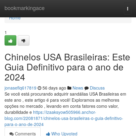
Home
bookmarkingace
Togg
navi
Home
1
Chinelos USA Brasileiras: Este
Guia Definitivo para o ano de
2024
jonaseflq617819
56 days ago
News
Discuss
Se você está procurando adquirir sandálias USA Brasileiras em
este ano , este artigo é para você! Exploramos as melhores
opções no mercado , levando em conta fatores como valor,
durabilidade e
https://izaaksyow505966.anchor-
blog.com/22081871/chinelos-usa-brasileiras-o-guia-definitivo-
para-o-ano-de-2024
Comments
Who Upvoted