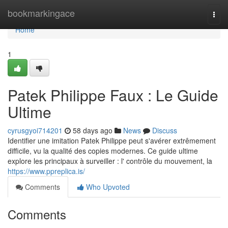
Home
bookmarkingace
Togg
navi
Home
1
Patek Philippe Faux : Le Guide
Ultime
cyrusgyoi714201
58 days ago
News
Discuss
Identifier une imitation Patek Philippe peut s'avérer extrêmement
difficile, vu la qualité des copies modernes. Ce guide ultime
explore les principaux à surveiller : l' contrôle du mouvement, la
https://www.ppreplica.is/
Comments
Who Upvoted
Comments