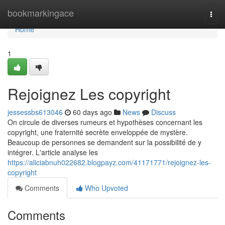
Home
bookmarkingace
Togg
navi
Home
1
Rejoignez Les copyright
jessessbs613046
60 days ago
News
Discuss
On circule de diverses rumeurs et hypothèses concernant les
copyright, une fraternité secrète enveloppée de mystère.
Beaucoup de personnes se demandent sur la possibilité de y
intégrer. L'article analyse les
https://aliciabnuh022682.blogpayz.com/41171771/rejoignez-les-
copyright
Comments
Who Upvoted
Comments