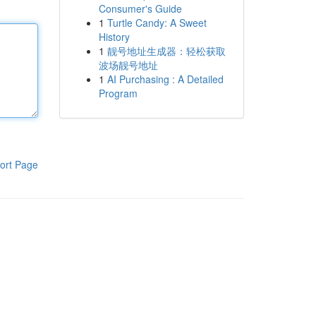
Consumer's Guide
1
Turtle Candy: A Sweet
History
1
靓号地址生成器：轻松获取
波场靓号地址
1
AI Purchasing : A Detailed
Program
ort Page