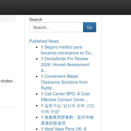
Search
Go
Published News
1
Seguro médico para
becarios extranjeros en Es...
1
DentaSmile Pro Review
2026: Honest Assessment
&...
1
Convenient Waste
 vinden .
Clearance Solutions from
Rubbi...
1
Call Center BPO: A Cost-
Effective Contact Cente...
1
일본구심: 당신의 피부 고민,
이제 안녕!
1
無毒農用營養劑：提升作物
產量的新途徑
1
Ideal Vape Pens UK: A