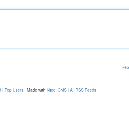
Rep
d
|
Top Users
| Made with
Kliqqi CMS
|
All RSS Feeds