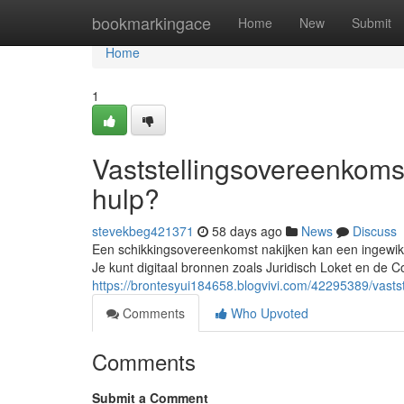
Home
bookmarkingace
Home
New
Submit
Home
1
Vaststellingsovereenkomst
hulp?
stevekbeg421371
58 days ago
News
Discuss
Een schikkingsovereenkomst nakijken kan een ingewikke
Je kunt digitaal bronnen zoals Juridisch Loket en d
https://brontesyui184658.blogvivi.com/42295389/vastst
Comments
Who Upvoted
Comments
Submit a Comment