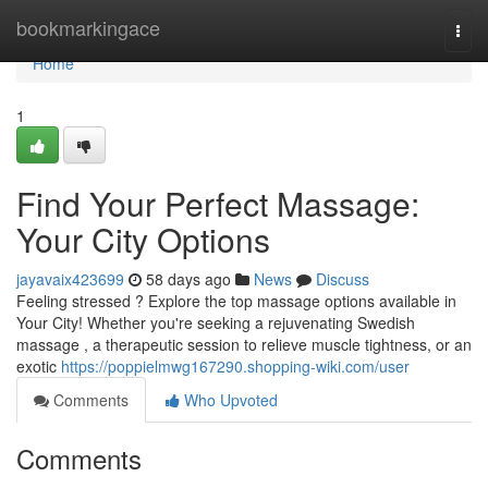
Home
bookmarkingace
Togg
navi
Home
1
Find Your Perfect Massage:
Your City Options
jayavaix423699
58 days ago
News
Discuss
Feeling stressed ? Explore the top massage options available in
Your City! Whether you're seeking a rejuvenating Swedish
massage , a therapeutic session to relieve muscle tightness, or an
exotic
https://poppielmwg167290.shopping-wiki.com/user
Comments
Who Upvoted
Comments