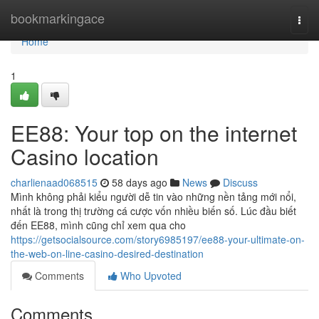
Home
bookmarkingace
Togg
navi
Home
1
EE88: Your top on the internet
Casino location
charlienaad068515
58 days ago
News
Discuss
Mình không phải kiểu người dễ tin vào những nền tảng mới nổi,
nhất là trong thị trường cá cược vốn nhiều biến số. Lúc đầu biết
đến EE88, mình cũng chỉ xem qua cho
https://getsocialsource.com/story6985197/ee88-your-ultimate-on-
the-web-on-line-casino-desired-destination
Comments
Who Upvoted
Comments