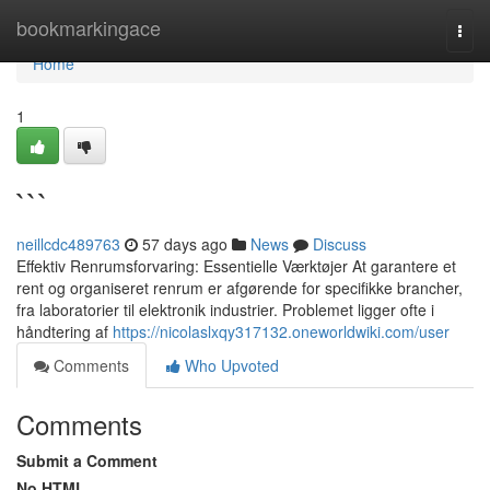
Home
bookmarkingace
Togg
navi
Home
1
```
neillcdc489763
57 days ago
News
Discuss
Effektiv Renrumsforvaring: Essentielle Værktøjer At garantere et
rent og organiseret renrum er afgørende for specifikke brancher,
fra laboratorier til elektronik industrier. Problemet ligger ofte i
håndtering af
https://nicolaslxqy317132.oneworldwiki.com/user
Comments
Who Upvoted
Comments
Submit a Comment
No HTML