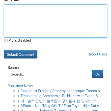
HTML is disabled
Report Page
Search
Go
Published News
1
Gurgaon's Property Property Landscape: Trends &...
1
Transforming Commercial Buildings with Expert S...
1
애드얼트 콘텐츠 플랫폼 시청자를 위한 인터넷 스...
1
AE888 – Nền Tảng Giải Trí Trực Tuyến Hiện Đại V...
1
Memahami Jaringan Galvanis: Panduan Lengkap