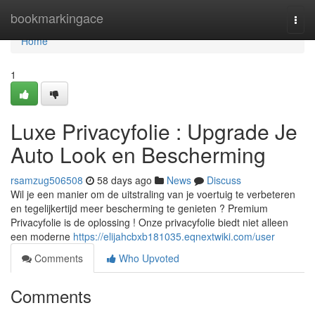
Home
bookmarkingace
Togg
navi
Home
1
Luxe Privacyfolie : Upgrade Je
Auto Look en Bescherming
rsamzug506508
58 days ago
News
Discuss
Wil je een manier om de uitstraling van je voertuig te verbeteren
en tegelijkertijd meer bescherming te genieten ? Premium
Privacyfolie is de oplossing ! Onze privacyfolie biedt niet alleen
een moderne
https://elijahcbxb181035.eqnextwiki.com/user
Comments
Who Upvoted
Comments