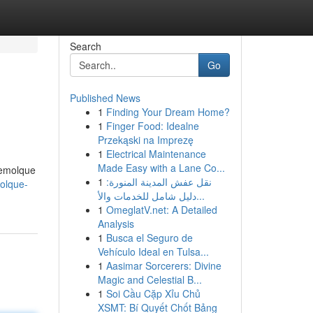
Search
Go
Published News
1
Finding Your Dream Home?
1
Finger Food: Idealne
Przekąski na Imprezę
1
Electrical Maintenance
Made Easy with a Lane Co...
remolque
1
نقل عفش المدينة المنورة:
olque-
دليل شامل للخدمات والأ...
1
OmeglatV.net: A Detailed
Analysis
1
Busca el Seguro de
Vehículo Ideal en Tulsa...
1
Aasimar Sorcerers: Divine
Magic and Celestial B...
1
Soi Cầu Cặp Xỉu Chủ
XSMT: Bí Quyết Chốt Bảng