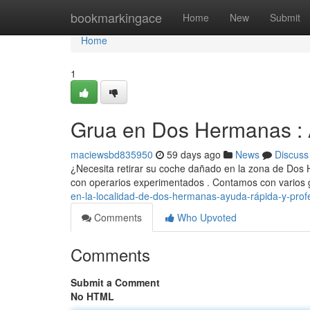
Home
bookmarkingace
Home
New
Submit
Home
1
Grua en Dos Hermanas : A
maciewsbd835950
59 days ago
News
Discuss
¿Necesita retirar su coche dañado en la zona de Dos 
con operarios experimentados . Contamos con vario
en-la-localidad-de-dos-hermanas-ayuda-rápida-y-prof
Comments
Who Upvoted
Comments
Submit a Comment
No HTML