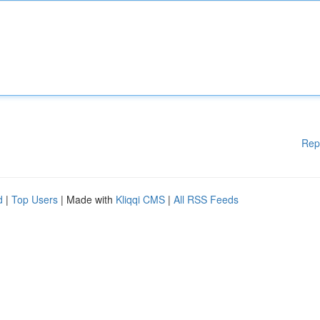
Rep
d
|
Top Users
| Made with
Kliqqi CMS
|
All RSS Feeds