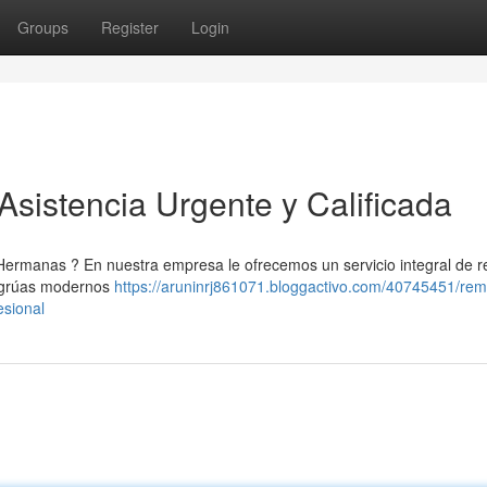
Groups
Register
Login
sistencia Urgente y Calificada
Hermanas ? En nuestra empresa le ofrecemos un servicio integral de 
s grúas modernos
https://aruninrj861071.bloggactivo.com/40745451/rem
esional