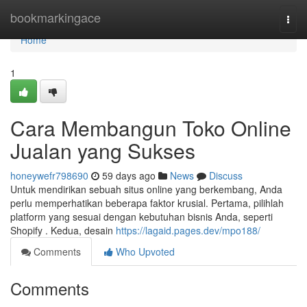
Home
bookmarkingace
Togg
navi
Home
1
Cara Membangun Toko Online
Jualan yang Sukses
honeywefr798690
59 days ago
News
Discuss
Untuk mendirikan sebuah situs online yang berkembang, Anda
perlu memperhatikan beberapa faktor krusial. Pertama, pilihlah
platform yang sesuai dengan kebutuhan bisnis Anda, seperti
Shopify . Kedua, desain
https://lagaid.pages.dev/mpo188/
Comments
Who Upvoted
Comments