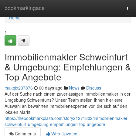
Home
bookmarkingace
Togg
navi
Home
1
Immobilienmakler Schweinfurt
& Umgebung: Empfehlungen &
Top Angebote
rsakqix237876
60 days ago
News
Discuss
Auf der Suche nach einem zuverlässigen Immobilienmakler in der
Umgebung Schweinfurts? Unser Team stellen Ihnen hier eine
Auswahl an bewährten Immobilienexperten vor, die sich auf den
lokalen Markt
https://thebookmarkplaza.com/story21271802/immobilienmakler-
schweinfurt-umgebung-empfehlungen-top-angebote
Comments
Who Upvoted