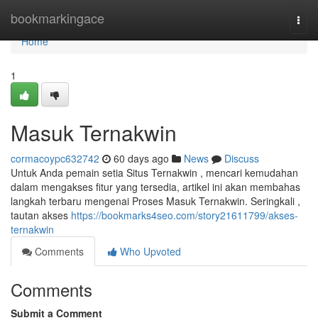
Home
bookmarkingace
Togg
navi
Home
1
Masuk Ternakwin
cormacoypc632742
60 days ago
News
Discuss
Untuk Anda pemain setia Situs Ternakwin , mencari kemudahan
dalam mengakses fitur yang tersedia, artikel ini akan membahas
langkah terbaru mengenai Proses Masuk Ternakwin. Seringkali ,
tautan akses
https://bookmarks4seo.com/story21611799/akses-
ternakwin
Comments
Who Upvoted
Comments
Submit a Comment