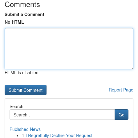
Comments
Submit a Comment
No HTML
HTML is disabled
Report Page
Search
Go
Published News
1
I Regretfully Decline Your Request