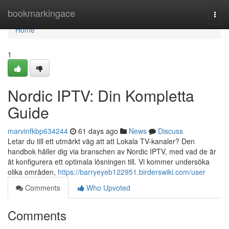
Home
bookmarkingace
Togg
navi
Home
1
Nordic IPTV: Din Kompletta
Guide
marvinfkbp634244
61 days ago
News
Discuss
Letar du till ett utmärkt väg att att Lokala TV-kanaler? Den
handbok håller dig via branschen av Nordic IPTV, med vad de är
åt konfigurera ett optimala lösningen till. Vi kommer undersöka
olika områden,
https://barryeyeb122951.birderswiki.com/user
Comments
Who Upvoted
Comments