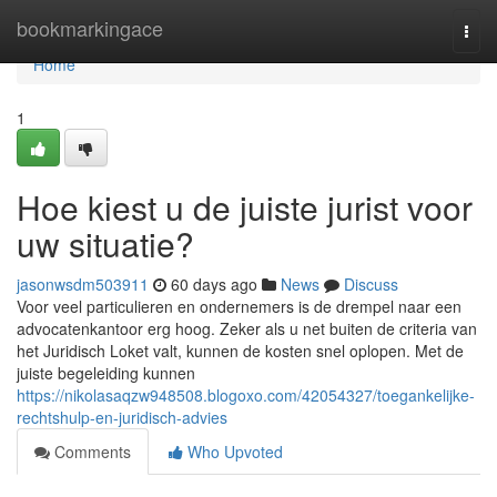
Home
bookmarkingace
Togg
navi
Home
1
Hoe kiest u de juiste jurist voor
uw situatie?
jasonwsdm503911
60 days ago
News
Discuss
Voor veel particulieren en ondernemers is de drempel naar een
advocatenkantoor erg hoog. Zeker als u net buiten de criteria van
het Juridisch Loket valt, kunnen de kosten snel oplopen. Met de
juiste begeleiding kunnen
https://nikolasaqzw948508.blogoxo.com/42054327/toegankelijke-
rechtshulp-en-juridisch-advies
Comments
Who Upvoted